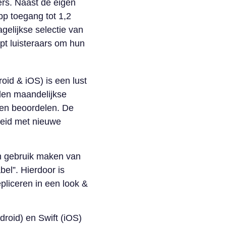
ers. Naast de eigen
pp toegang tot 1,2
gelijkse selectie van
pt luisteraars om hun
id & iOS) is een lust
nden maandelijkse
ren beoordelen. De
reid met nieuwe
n gebruik maken van
bel”. Hierdoor is
pliceren in een look &
roid) en Swift (iOS)