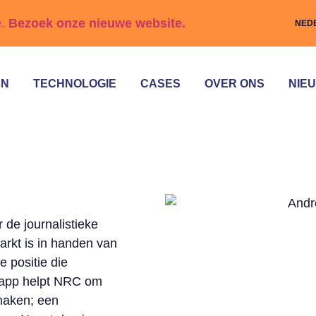
e.
Bezoek onze nieuwe website.
NED
EN
TECHNOLOGIE
CASES
OVER ONS
NIE
 de journalistieke
rkt is in handen van
e positie die
De app helpt NRC om
 maken; een