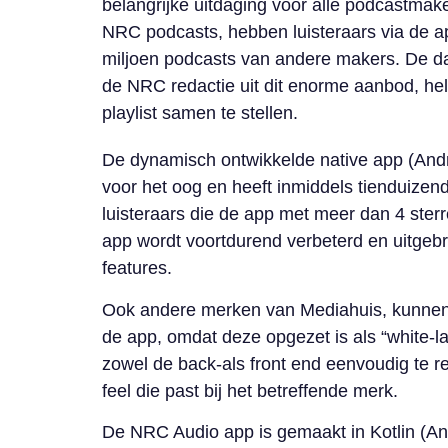
belangrijke uitdaging voor alle podcastmak
NRC podcasts, hebben luisteraars via de a
miljoen podcasts van andere makers. De da
de NRC redactie uit dit enorme aanbod, hel
playlist samen te stellen.
De dynamisch ontwikkelde native app (Andro
voor het oog en heeft inmiddels tienduize
luisteraars die de app met meer dan 4 ster
app wordt voortdurend verbeterd en uitgeb
features.
Ook andere merken van Mediahuis, kunne
de app, omdat deze opgezet is als “white-la
zowel de back-als front end eenvoudig te re
feel die past bij het betreffende merk.
De NRC Audio app is gemaakt in Kotlin (And